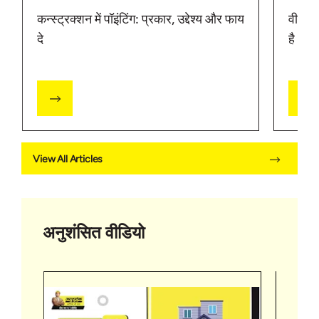
कन्स्ट्रक्शन में पॉइंटिंग: प्रकार, उद्देश्य और फाय
वीप हो
दे
है | अल
View All Articles
अनुशंसित वीडियो