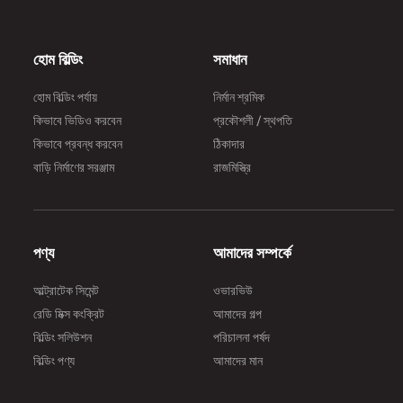
হোম বিল্ডিং
সমাধান
হোম বিল্ডিং পর্যায়
নির্মান শ্রমিক
কিভাবে ভিডিও করবেন
প্রকৌশলী / স্থপতি
কিভাবে প্রবন্ধ করবেন
ঠিকাদার
বাড়ি নির্মাণের সরঞ্জাম
রাজমিস্ত্রি
পণ্য
আমাদের সম্পর্কে
আল্ট্রাটেক সিমেন্ট
ওভারভিউ
রেডি মিক্স কংক্রিট
আমাদের গল্প
বিল্ডিং সলিউশন
পরিচালনা পর্ষদ
বিল্ডিং পণ্য
আমাদের মান