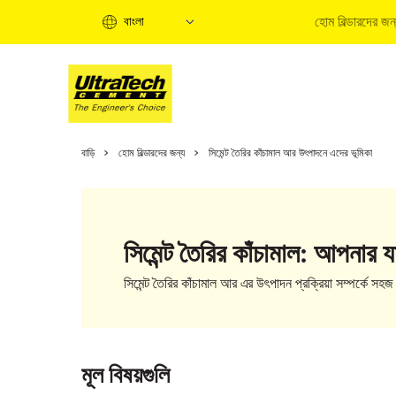
হোম বিল্ডারদের জন
বাংলা
হো
বাড়ি
হোম বিল্ডারদের জন্য
সিমেন্ট তৈরির কাঁচামাল আর উৎপাদনে এদের ভূমিকা
হো
ত
বি
সিমেন্ট তৈরির কাঁচামাল: আপনার 
ব
ক
সিমেন্ট তৈরির কাঁচামাল আর এর উৎপাদন প্রক্রিয়া সম্পর্কে স
হো
মূল বিষয়গুলি