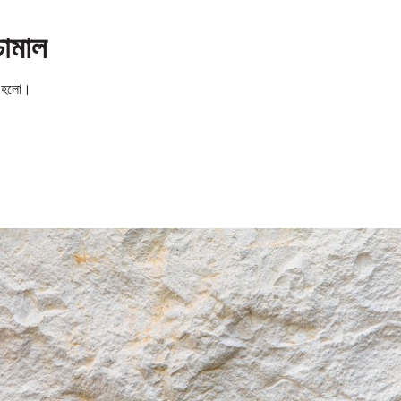
চামাল
য়া হলো।