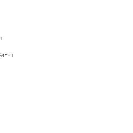
মাল।
দ্ধি পায়।