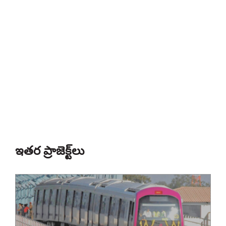
ఇతర ప్రాజెక్ట్‌లు