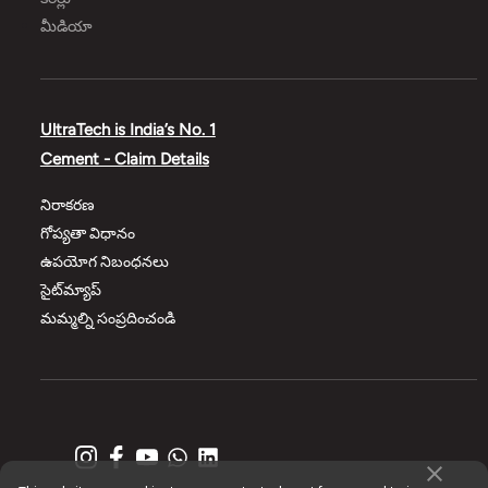
మీడియా
UltraTech is India’s No. 1
Cement - Claim Details
నిరాకరణ
గోప్యతా విధానం
ఉపయోగ నిబంధనలు
సైట్‌మ్యాప్
మమ్మల్ని సంప్రదించండి