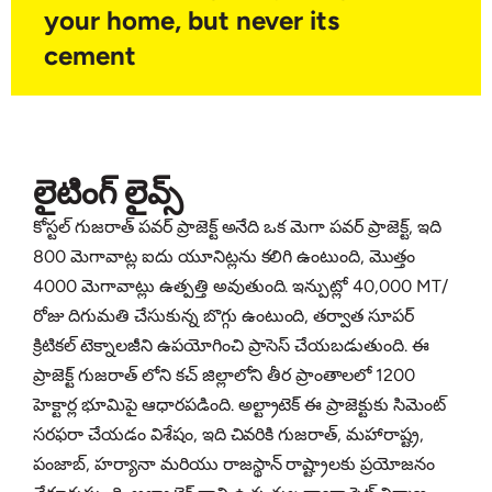
your home, but never its
cement
లైటింగ్ లైవ్స్
కోస్టల్ గుజరాత్ పవర్ ప్రాజెక్ట్ అనేది ఒక మెగా పవర్ ప్రాజెక్ట్, ఇది
800 మెగావాట్ల ఐదు యూనిట్లను కలిగి ఉంటుంది, మొత్తం
4000 మెగావాట్లు ఉత్పత్తి అవుతుంది. ఇన్పుట్లో 40,000 MT/
రోజు దిగుమతి చేసుకున్న బొగ్గు ఉంటుంది, తర్వాత సూపర్
క్రిటికల్ టెక్నాలజీని ఉపయోగించి ప్రాసెస్ చేయబడుతుంది. ఈ
ప్రాజెక్ట్ గుజరాత్ లోని కచ్ జిల్లాలోని తీర ప్రాంతాలలో 1200
హెక్టార్ల భూమిపై ఆధారపడింది. అల్ట్రాటెక్ ఈ ప్రాజెక్టుకు సిమెంట్
సరఫరా చేయడం విశేషం, ఇది చివరికి గుజరాత్, మహారాష్ట్ర,
పంజాబ్, హర్యానా మరియు రాజస్థాన్ రాష్ట్రాలకు ప్రయోజనం