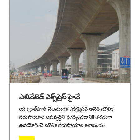
ఎలివేటెడ్ ఎక్స్‌ప్రెస్ హైవే
యశ్వంత్‌పూర్-నేలమంగళ ఎక్స్‌ప్రెస్‌వే అనేది మౌలిక
సదుపాయాల అభివృద్ధిని ప్రదర్శించడానికి తరచుగా
ఉపయోగించే మౌలిక సదుపాయాల కళాఖండం.