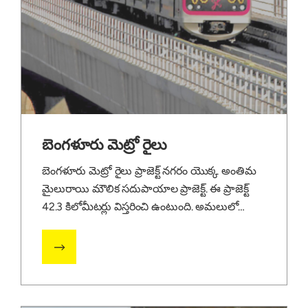
బెంగళూరు మెట్రో రైలు
బెంగళూరు మెట్రో రైలు ప్రాజెక్ట్ నగరం యొక్క అంతిమ
మైలురాయి మౌలిక సదుపాయాల ప్రాజెక్ట్. ఈ ప్రాజెక్ట్
42.3 కిలోమీటర్లు విస్తరించి ఉంటుంది. అమలులో
సామర్థ్యాన్ని సాధించడానికి