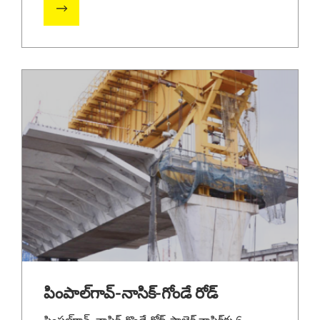
పింపాల్‌గావ్-నాసిక్-గోండే రోడ్