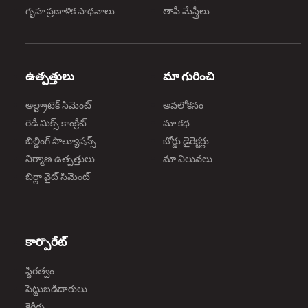
గృహ ప్రణాళిక సాధనాలు
తాపీ మేస్త్రీలు
ఉత్పత్తులు
మా గురించి
అల్ట్రాటెక్ సిమెంట్
అవలోకనం
రెడీ మిక్స్ కాంక్రీట్
మా కథ
బిల్డింగ్ సొల్యూషన్స్
బోర్డు డైరెక్టర్లు
నిర్మాణ ఉత్పత్తులు
మా విలువలు
బిర్లా వైట్ సిమెంట్
కార్పొరేట్
స్థిరత్వం
పెట్టుబడిదారులు
కెరీర్లు