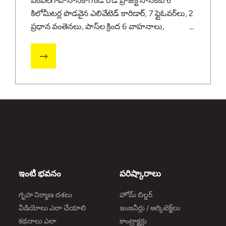
పింపల్‌గావ్-నాసిక్-గొండే రోడ్ ప్రాజెక్ట్ నాసిక్‌కు 6
కిలోమీటర్ల పొడవైన ఎలివేటెడ్ కారిడార్, 7 ఫ్లైఓవర్‌లు, 2
ప్రధాన వంతెనలు, పాస్‌ల క్రింద 6 వాహనాలు,
ఇంటి భవనం
పరిష్కారాలు
గృహ నిర్మాణ దశలు
హోమ్ బిల్డర్
వీడియోలు ఎలా చేయాలి
ఇంజనీర్లు / ఆర్కిటెక్ట్‌లు
కథనాలు ఎలా
కాంట్రాక్టర్లు