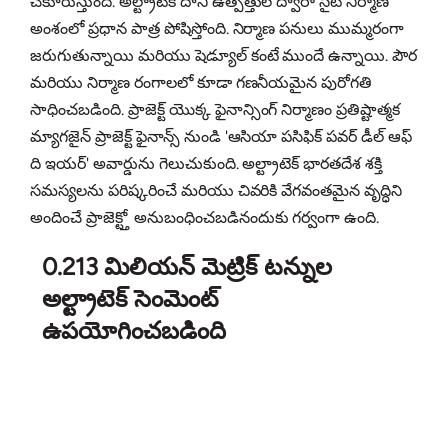
చేకూరుస్తుంది. అల్ట్రాటెక్ దాని ఉత్పత్తుల ద్వారా సైట్ నిర్మాణ
అంశంలో ప్రధాన పాత్ర పోషిస్తోంది. నిర్మాణ పనులు ముమ్మరంగా
జరుగుతున్నాయి మరియు షెడ్యూల్ కంటే ముందే ఉన్నాయి. పౌర
మరియు నిర్మాణ రంగాలలో కూడా గణనీయమైన పురోగతి
సాధించబడింది. ప్రాజెక్ట్ యొక్క ఫైనాన్సింగ్ నిర్మాణం ప్రతిష్టాత్మక
మ్యాగజైన్ ప్రాజెక్ట్ ఫైనాన్స్ నుండి 'ఆసియా పసిఫిక్ పవర్ డీల్ ఆఫ్
ది ఇయర్' అవార్డును గెలుచుకుంది. అల్ట్రాటెక్ భారతదేశ శక్తి
సమస్యలను పరిష్కరించే మరియు చివరికి వేగవంతమైన వృద్ధిని
అందించే ప్రాజెక్ట్తో అనుబంధించబడినందుకు గర్వంగా ఉంది.
0.213 మిలియన్ మెట్రిక్ టన్నుల
అల్ట్రాటెక్ సెంమెంట్
ఉపయోగించబడింది