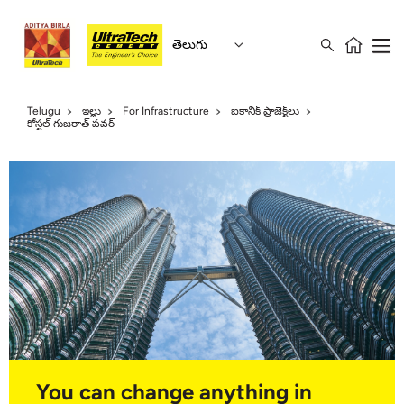
తెలుగు
Telugu
ఇల్లు
For Infrastructure
ఐకానిక్ ప్రాజెక్ట్‌లు
కోస్టల్ గుజరాత్ పవర్
You can change anything in