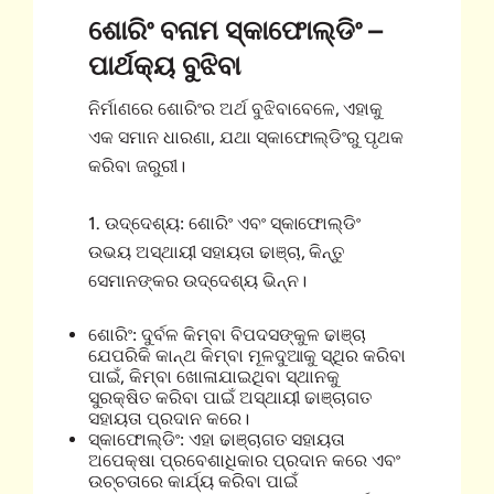
ଶୋରିଂ ବନାମ ସ୍କାଫୋଲ୍ଡିଂ –
ପାର୍ଥକ୍ୟ ବୁଝିବା
ନିର୍ମାଣରେ ଶୋରିଂର ଅର୍ଥ ବୁଝିବାବେଳେ, ଏହାକୁ
ଏକ ସମାନ ଧାରଣା, ଯଥା ସ୍କାଫୋଲ୍ଡିଂରୁ ପୃଥକ
କରିବା ଜରୁରୀ।
1. ଉଦ୍ଦେଶ୍ୟ: ଶୋରିଂ ଏବଂ ସ୍କାଫୋଲ୍ଡିଂ
ଉଭୟ ଅସ୍ଥାୟୀ ସହାୟତା ଢାଞ୍ଚା, କିନ୍ତୁ
ସେମାନଙ୍କର ଉଦ୍ଦେଶ୍ୟ ଭିନ୍ନ।
ଶୋରିଂ: ଦୁର୍ବଳ କିମ୍ବା ବିପଦସଙ୍କୁଳ ଢାଞ୍ଚା
ଯେପରିକି କାନ୍ଥ କିମ୍ବା ମୂଳଦୁଆକୁ ସ୍ଥିର କରିବା
ପାଇଁ, କିମ୍ବା ଖୋଳାଯାଇଥିବା ସ୍ଥାନକୁ
ସୁରକ୍ଷିତ କରିବା ପାଇଁ ଅସ୍ଥାୟୀ ଢାଞ୍ଚାଗତ
ସହାୟତା ପ୍ରଦାନ କରେ।
ସ୍କାଫୋଲ୍ଡିଂ: ଏହା ଢାଞ୍ଚାଗତ ସହାୟତା
ଅପେକ୍ଷା ପ୍ରବେଶାଧିକାର ପ୍ରଦାନ କରେ ଏବଂ
ଉଚ୍ଚତାରେ କାର୍ଯ୍ୟ କରିବା ପାଇଁ