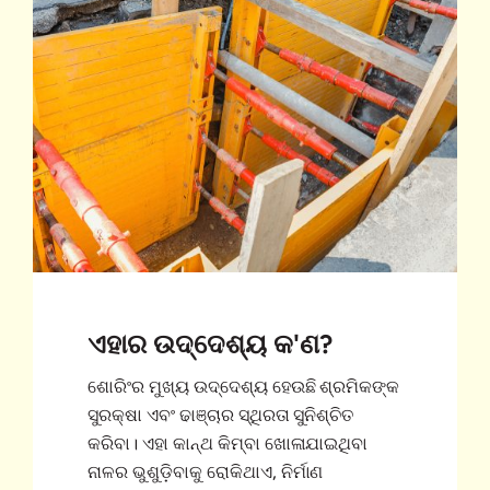
ଏହାର ଉଦ୍ଦେଶ୍ୟ କ'ଣ?
ଶୋରିଂର ମୁଖ୍ୟ ଉଦ୍ଦେଶ୍ୟ ହେଉଛି ଶ୍ରମିକଙ୍କ
ସୁରକ୍ଷା ଏବଂ ଢାଞ୍ଚାର ସ୍ଥିରତା ସୁନିଶ୍ଚିତ
କରିବା। ଏହା କାନ୍ଥ କିମ୍ବା ଖୋଳାଯାଇଥିବା
ନାଳର ଭୁଶୁଡ଼ିବାକୁ ରୋକିଥାଏ, ନିର୍ମାଣ