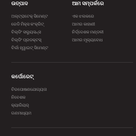
ଉତ୍ପାଦ
ଆମ ସମ୍ପର୍କରେ
ଅଲ୍‌‌ଟ୍ରାଟେକ୍ ସିମେଣ୍ଟ
ଏକ ଝଲକରେ
ରେଡି ମିକ୍ସ କଂକ୍ରିଟ୍
ଆମର କାହାଣୀ
ବିଲ୍‌‌ଡିଂ ସଲ୍ୟୁସନ୍ସ
ନିର୍ଦ୍ଦେଶକ ମଣ୍ଡଳୀ
ବିଲ୍‌‌ଡିଂ ପ୍ରଡକ୍ଟସ୍
ଆମର ମୂଲ୍ୟବୋଧ
ବିର୍ଲା ହ୍ୱାଇଟ୍ ସିମେଣ୍ଟ
କର୍ପୋରେଟ୍
ଚିରପୋଷଣଯୋଗ୍ୟତା
ନିବେଶକ
କ୍ୟାରିୟର୍
ଗଣମାଧ୍ୟମ