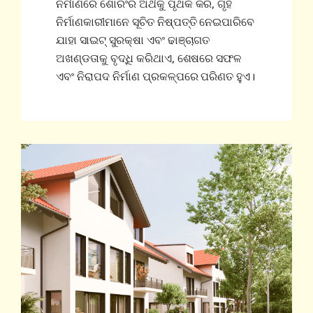
ନିର୍ମାଣରେ ଶୋରିଂର ଅର୍ଥକୁ ପୃଥକ କରି, ଗୃହ
ନିର୍ମାଣକାରୀମାନେ ସୂଚିତ ନିଷ୍ପତ୍ତି ନେଇପାରିବେ
ଯାହା ସାଇଟ୍ ସୁରକ୍ଷା ଏବଂ ଢାଞ୍ଚାଗତ
ଅଖଣ୍ଡତାକୁ ବୃଦ୍ଧି କରିଥାଏ, ଶେଷରେ ସଫଳ
ଏବଂ ନିରାପଦ ନିର୍ମାଣ ପ୍ରକଳ୍ପରେ ପରିଣତ ହୁଏ।