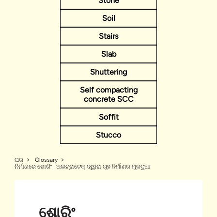
Stone
Soil
Stairs
Slab
Shuttering
Self compacting
concrete SCC
Soffit
Stucco
ଘର
Glossary
ନିର୍ମାଣରେ ଶୋରିଂ | ଅଲଟ୍ରାଟେକ୍ ଦ୍ୱାରା ଗୃହ ନିର୍ମାଣର ମୂଳଦୁଆ
ଶୋରିଂ