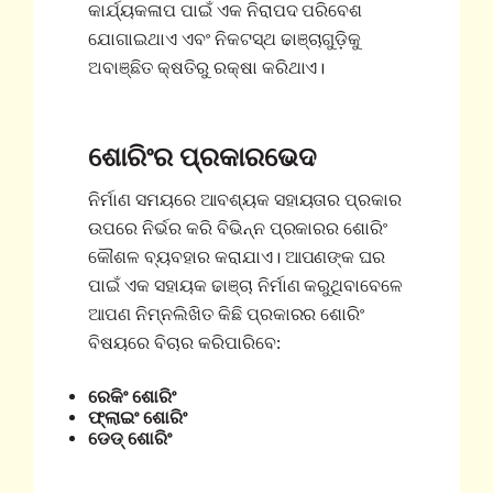
କାର୍ଯ୍ୟକଳାପ ପାଇଁ ଏକ ନିରାପଦ ପରିବେଶ
ଯୋଗାଇଥାଏ ଏବଂ ନିକଟସ୍ଥ ଢାଞ୍ଚାଗୁଡ଼ିକୁ
ଅବାଞ୍ଛିତ କ୍ଷତିରୁ ରକ୍ଷା କରିଥାଏ।
ଶୋରିଂର ପ୍ରକାରଭେଦ
ନିର୍ମାଣ ସମୟରେ ଆବଶ୍ୟକ ସହାୟତାର ପ୍ରକାର
ଉପରେ ନିର୍ଭର କରି ବିଭିନ୍ନ ପ୍ରକାରର ଶୋରିଂ
କୌଶଳ ବ୍ୟବହାର କରାଯାଏ। ଆପଣଙ୍କ ଘର
ପାଇଁ ଏକ ସହାୟକ ଢାଞ୍ଚା ନିର୍ମାଣ କରୁଥିବାବେଳେ
ଆପଣ ନିମ୍ନଲିଖିତ କିଛି ପ୍ରକାରର ଶୋରିଂ
ବିଷୟରେ ବିଚାର କରିପାରିବେ:
ରେକିଂ ଶୋରିଂ
ଫ୍ଲାଇଂ ଶୋରିଂ
ଡେଡ୍ ଶୋରିଂ