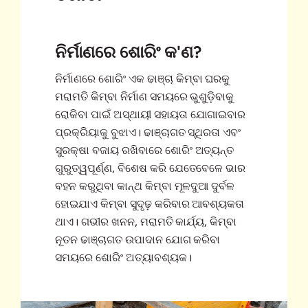
ନିର୍ମାଣରେ ଶୋରିଂ କ'ଣ?
ନିର୍ମାଣରେ ଶୋରିଂ ଏକ ଢାଞ୍ଚା କିମ୍ବା ଘରକୁ
ମରାମତି କିମ୍ବା ନିର୍ମାଣ ସମୟରେ ଭୁଶୁଡ଼ିବାକୁ
ରୋକିବା ପାଇଁ ଅସ୍ଥାୟୀ ସହାୟତା ଯୋଗାଇବାର
ପ୍ରକ୍ରିୟାକୁ ବୁଝାଏ। ଢାଞ୍ଚାଗତ ସ୍ଥିରତା ଏବଂ
ସୁରକ୍ଷା ବଜାୟ ରଖିବାରେ ଶୋରିଂ ଅତ୍ୟନ୍ତ
ଗୁରୁତ୍ୱପୂର୍ଣ୍ଣ, ବିଶେଷ କରି ଯେତେବେଳେ ଭାର
ବହନ କରୁଥିବା କାନ୍ଥ କିମ୍ବା ମୂଳଦୁଆ ଦୁର୍ବଳ
ହୋଇଯାଏ କିମ୍ବା ସୁଦୃଢ଼ କରିବାର ଆବଶ୍ୟକତା
ଥାଏ। ଗଭୀର ଖନନ, ମରାମତି କାର୍ଯ୍ୟ, କିମ୍ବା
ନୂତନ ଢାଞ୍ଚାଗତ ଉପାଦାନ ଯୋଗ କରିବା
ସମୟରେ ଶୋରିଂ ଅତ୍ୟାବଶ୍ୟକ।