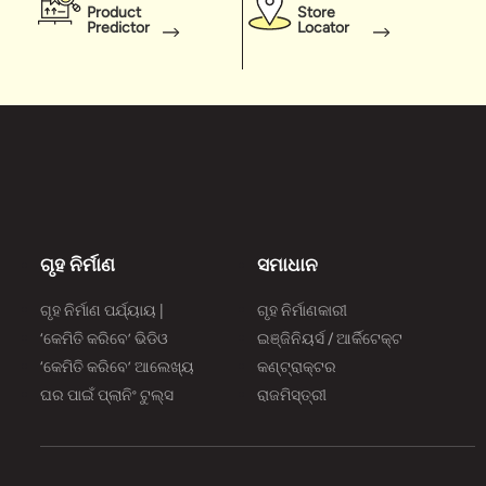
Product
Store
Predictor
Locator
ଗୃହ ନିର୍ମାଣ
ସମାଧାନ
ଗୃହ ନିର୍ମାଣ ପର୍ଯ୍ୟାୟ |
ଗୃହ ନିର୍ମାଣକାରୀ
‘କେମିତି କରିବେ’ ଭିଡିଓ
ଇଞ୍ଜିନିୟର୍ସ / ଆର୍କିଟେକ୍ଟ
‘କେମିତି କରିବେ’ ଆଲେଖ୍ୟ
କଣ୍ଟ୍ରାକ୍ଟର
ଘର ପାଇଁ ପ୍ଲାନିଂ ଟୁଲ୍‌‌ସ
ରାଜମିସ୍ତ୍ରୀ