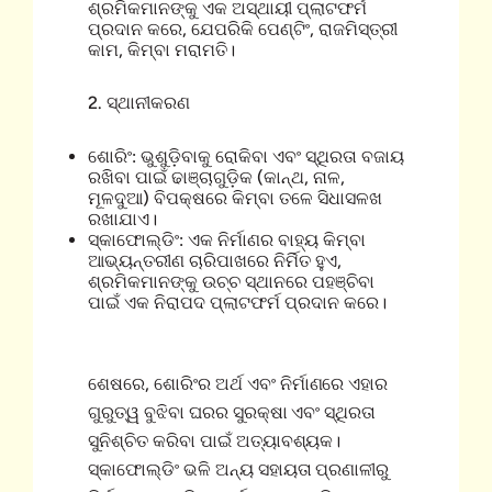
ଶ୍ରମିକମାନଙ୍କୁ ଏକ ଅସ୍ଥାୟୀ ପ୍ଲାଟଫର୍ମ
ପ୍ରଦାନ କରେ, ଯେପରିକି ପେଣ୍ଟିଂ, ରାଜମିସ୍ତ୍ରୀ
କାମ, କିମ୍ବା ମରାମତି।
2. ସ୍ଥାନୀକରଣ
ଶୋରିଂ: ଭୁଶୁଡ଼ିବାକୁ ରୋକିବା ଏବଂ ସ୍ଥିରତା ବଜାୟ
ରଖିବା ପାଇଁ ଢାଞ୍ଚାଗୁଡ଼ିକ (କାନ୍ଥ, ନାଳ,
ମୂଳଦୁଆ) ବିପକ୍ଷରେ କିମ୍ବା ତଳେ ସିଧାସଳଖ
ରଖାଯାଏ।
ସ୍କାଫୋଲ୍ଡିଂ: ଏକ ନିର୍ମାଣର ବାହ୍ୟ କିମ୍ବା
ଆଭ୍ୟନ୍ତରୀଣ ଚାରିପାଖରେ ନିର୍ମିତ ହୁଏ,
ଶ୍ରମିକମାନଙ୍କୁ ଉଚ୍ଚ ସ୍ଥାନରେ ପହଞ୍ଚିବା
ପାଇଁ ଏକ ନିରାପଦ ପ୍ଲାଟଫର୍ମ ପ୍ରଦାନ କରେ।
ଶେଷରେ, ଶୋରିଂର ଅର୍ଥ ଏବଂ ନିର୍ମାଣରେ ଏହାର
ଗୁରୁତ୍ୱ ବୁଝିବା ଘରର ସୁରକ୍ଷା ଏବଂ ସ୍ଥିରତା
ସୁନିଶ୍ଚିତ କରିବା ପାଇଁ ଅତ୍ୟାବଶ୍ୟକ।
ସ୍କାଫୋଲ୍ଡିଂ ଭଳି ଅନ୍ୟ ସହାୟତା ପ୍ରଣାଳୀରୁ