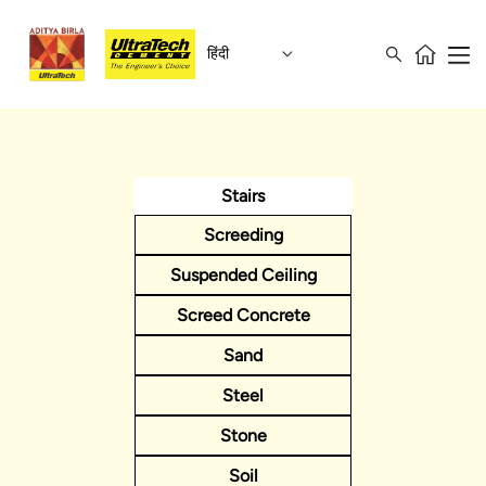
हिंदी
Stairs
Screeding
Suspended Ceiling
Screed Concrete
Sand
Steel
Stone
Soil