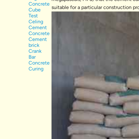
Concrete
suitable for a particular construction pr
Cube
Test
Celing
Cement
Concrete
Cement
brick
Crank
Bar
Concrete
Curing