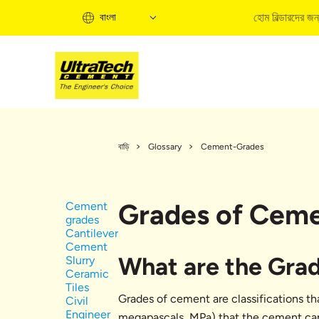
হোম বিল্ডারদের জন
বাংলা
হো
হো
বাড়ি
Glossary
Cement-Grades
ত
বি
ব
Grades of Cem
Cement
ক
grades
Cantilever
হো
Cement
What are the Gra
Slurry
Ceramic
Tiles
Grades of cement are classifications t
Civil
Engineer
megapascals, MPa) that the cement can 