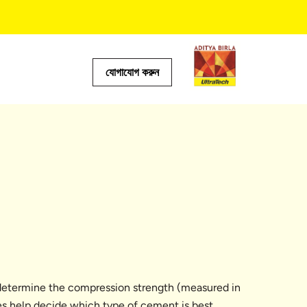
যোগাযোগ করুন
টর
 determine the compression strength (measured in
es help decide which type of cement is best