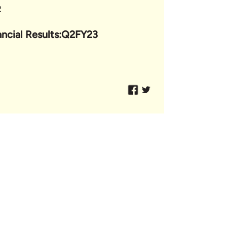
2
ancial Results:Q2FY23