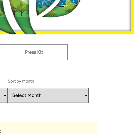
Press Kit
Sort by Month
3