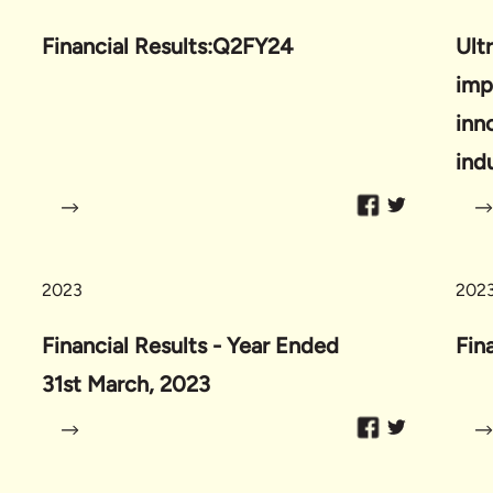
Financial Results:Q2FY24
Ult
imp
inn
indu
2023
202
Financial Results - Year Ended
Fin
31st March, 2023