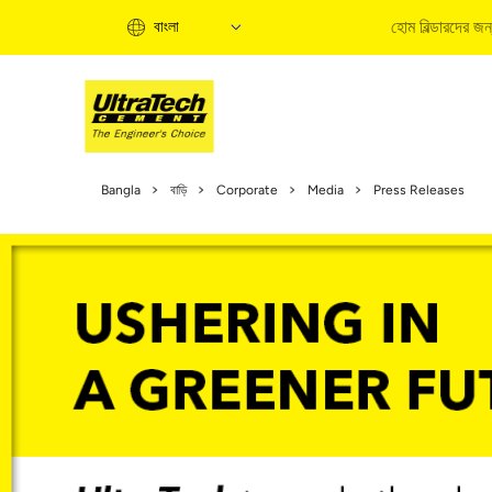
হোম বিল্ডারদের জন
বাংলা
হো
Bangla
বাড়ি
Corporate
Media
Press Releases
হো
ত
বি
ব
ক
হো