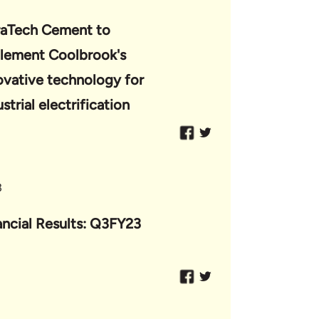
raTech Cement to
lement Coolbrook's
ovative technology for
strial electrification
3
ancial Results: Q3FY23