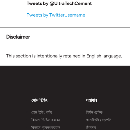
Tweets by @UltraTechCement
Tweets by TwitterUsername
Disclaimer
This section is intentionally retained in English language.
হোম বিল্ডিং
সমাধান
হোম বিল্ডিং পর্যায়
নির্মান শ্রমিক
কিভাবে ভিডিও করবেন
প্রকৌশলী / স্থপতি
কিভাবে প্রবন্ধ করবেন
ঠিকাদার