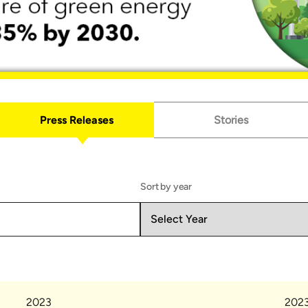
Press Releases
Stories
Sort by year
2023
202