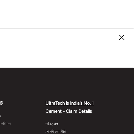
েট
UltraTech is India’s No. 1
Cement - Claim Details
্ব
গকারীদের
দাবিত্যাগ
র
গোপনীয়তা নীতি