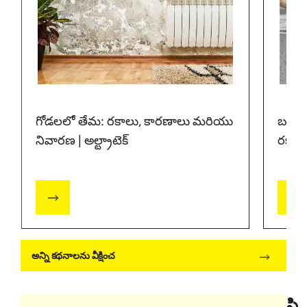
గోడలలో తేమ: రకాలు, కారణాలు మరియు
బలమైన
నివారణ | అల్ట్రాటెక్
రకాలు 
అన్ని కథనాలను వీక్షించ
సి