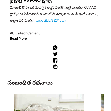
క్లే బ్రిక్స్ Vs AAC బ్లాక్స్
మీ ఇంటి కోసం ఒక మెరుగైన ఆప్షన్ ఏంటి? మట్టి ఇటుకలా లేక AAC
బ్లాక్స్? ఈ వీడియోలో తెలుసుకోండి. చూస్తూ ఉండండి ఇంటి విషయం,
అల్ట్రా టెక్ నుంచి.
http://bit.ly/2ZD1cwk
#UltraTechCement
Read More
సంబంధిత కథనాలు