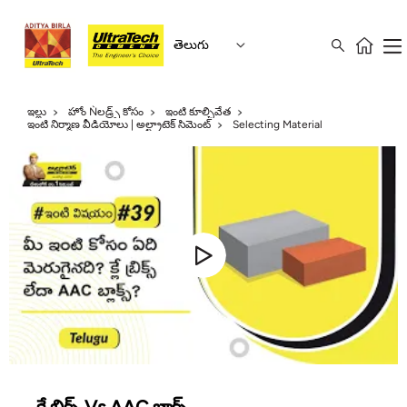
తెలుగు
ఇల్లు
హోం Ǹలడ్ర్స్ కోసం
ఇంటి కూల్చివేత
ఇంటి నిర్మాణ వీడియోలు | అల్ట్రాటెక్ సిమెంట్
Selecting Material