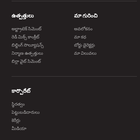
ఉత్పత్తులు
మా గురించి
అల్ట్రాటెక్ సిమెంట్
అవలోకనం
రెడీ మిక్స్ కాంక్రీట్
మా కథ
బిల్డింగ్ సొల్యూషన్స్
బోర్డు డైరెక్టర్లు
నిర్మాణ ఉత్పత్తులు
మా విలువలు
బిర్లా వైట్ సిమెంట్
కార్పొరేట్
స్థిరత్వం
పెట్టుబడిదారులు
కెరీర్లు
మీడియా