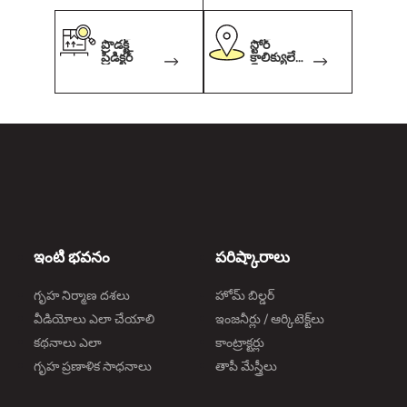
ప్రొడక్ట్
స్టోర్
ప్రిడిక్టర్
కాలిక్యులేట
ర్
ఇంటి భవనం
పరిష్కారాలు
గృహ నిర్మాణ దశలు
హోమ్ బిల్డర్
వీడియోలు ఎలా చేయాలి
ఇంజనీర్లు / ఆర్కిటెక్ట్‌లు
కథనాలు ఎలా
కాంట్రాక్టర్లు
గృహ ప్రణాళిక సాధనాలు
తాపీ మేస్త్రీలు