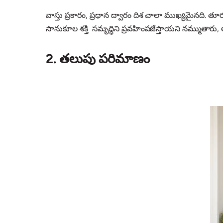
వాస్తు ప్రకారం, ప్రధాన ద్వారం దిశ చాలా ముఖ్యమైనది. తూర
సానుకూల శక్తి సమృద్ధిని ప్రవహింపజేస్తాయని నమ్ముతారు, అంద
2. తలుపు పరిమాణం