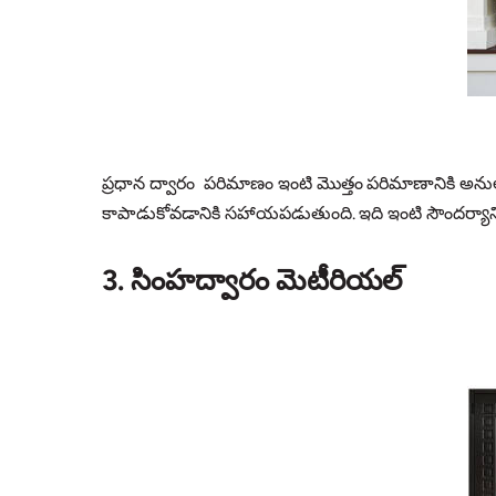
ప్రధాన ద్వారం పరిమాణం ఇంటి మొత్తం పరిమాణానికి అనుల
కాపాడుకోవడానికి సహాయపడుతుంది. ఇది ఇంటి సౌందర్యా
3. సింహద్వారం మెటీరియల్