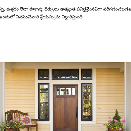
్పు, ఉత్తరం లేదా ఈశాన్య దిక్కులు అత్యంత పవిత్రమైనవిగా పరిగణించబడతాయి
ులో నివసించేవారి శ్రేయస్సును నిర్ధారిస్తుంది.