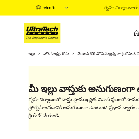
గృహ నిర్మాణదార
తెలుగు
గృహ నిర్మాణ మార్గదర్శిని
ఇల్లు
హోం Ǹలడ్ర్స్ కోసం
మెయిన్ డోర్ హౌస్ ఎంట్రన్స్ వాస్తు కోసం 8 చ
గృహ నిర్మాణ దశలు
సమాచార వీడియోలు
నిపుణుల కథనాలు
మీ ఇల్లు వాస్తుకు అనుగుణంగా ఉ
సొల్యూషన్స్ కొనండి
త్వరిత మార్గదర్శిని(tvarita margadarsini
గృహ నిర్మాణంలో వాస్తు ప్రాముఖ్యత, నివాస స్థలంలో సామరస్
గృహ నిర్మాణ ప్రాథమిక అంశాలు(gruha n
ప్రోత్సహించడానికి అనుగుణంగా ఉంటుంది. ప్రధాన ద్వారం 
క్రియేట్ చేయండి.