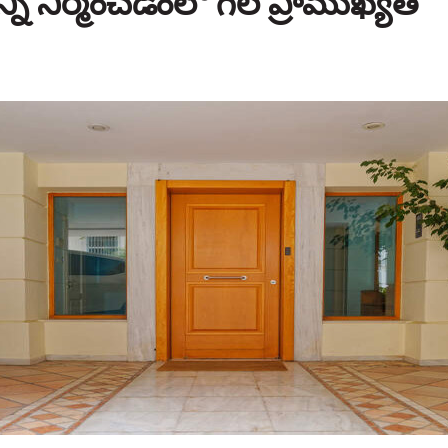
ాన్ని నిర్మించడంలో గల ప్రాముఖ్యత