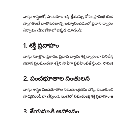
వాస్తు శాస్త్రంలో, సానుకూల శక్తి శ్రేయస్సు కోసం ప్ర
స్వాగతించే వాతావరణాన్ని ఆహ్వానించడంలో ప్రధాన ద్వారం సర
ఏర్పాటు చేసుకోవాలో ఇక్కడ చూడండి:
1. శక్తి ప్రవాహం
వాస్తు సూత్రాల ప్రకారం, ప్రధాన ద్వారం శక్తి ద్వారంలా పనిచ
నివాస స్థలమంతటా శక్తిని సాఫీగా ప్రవహింపజేస్తుంది, సాను
2. పంచభూతాల సంతులన
వాస్తు శాస్త్రం పంచభూతాల సమతుల్యతను నొక్కి చెబుతుంద
సాధ్యమయేలా చేస్తుంది, ఇంటిలో సమతుల్య శక్తి ప్రవాహం ఉ
3. శ్రేయస్సుకి ఆహ్వానం