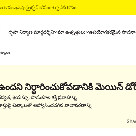
ుల కోసం
ఇన్‌ఫ్రాస్ట్రక్చర్ కోసం
కార్పొరేట్ కోసం
గృహ నిర్మాణ మార్గదర్శిని
మా ఉత్పత్తులు
ఉపయోగకరమైన సాధనా
ఉత్పత్తులు
అల్ట్రాటెక్ నిర
ిట్కాలు
అల్ట్రాటెక్ సిమెంట్
వాటర్ ప్రూఫింగ్ 
అల్ట్రాటెక్ వెదర్ ప్లస్
స్టైల్ ఎపాక్సీ గ్రౌ
రెడీ మిక్స్ కాంక్రీట్
టైల్ & మార్బుల్ 
ందని నిర్ధారించుకోవడానికి మెయిన్ డోర్
అల్ట్రాటెక్ బిల్డింగ్ సొల్యూషన్స్
)
యత, శ్రేయస్సు, సానుకూల శక్తి ప్రవాహాన్ని
irmana prathamika ansalu)
వాస్తుపై చిట్కాలతో ఆహ్వానించదగిన వాతావరణాన్ని
Shar