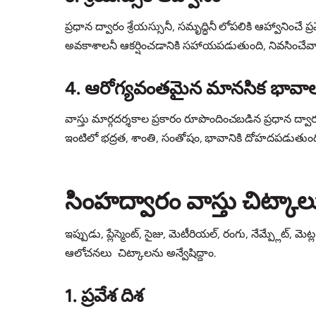
ప్రధాన ద్వారం శ్రేయస్సునీ, సమృద్ధినీ లోపలికి ఆహ్వానించ
అవకాశాలనీ ఆకర్షించడానికి సహాయపడుతుంది, నివసించేవారికి సం
4. ఆరోగ్యవంతమైన మానసిక భావా
వాస్తు మార్గదర్శకాల ప్రకారం రూపొందించబడిన ప్రధాన ద్వ
ఇంటిలో భద్రత, శాంతి, సంతోషం, భావానికి దోహదపడుతుంద
సింహద్వారం వాస్తు చిట్కాల
ఇప్పుడు, ప్లేస్మెంట్, సైజు, మెటీరియల్, రంగు, నేమ్ప్లేట్, మ
ఆలోచనలు చిట్కాలను అన్వేషిద్దాం.
1. ప్రవేశ దిశ