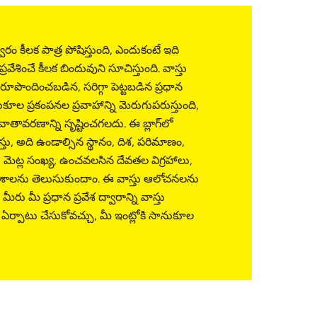
ద్వారం కీలక పాత్ర పోషిస్తుంది, ఎందుకంటే ఇది
ప్రవేశించే కీలక బిందువుని సూచిస్తుంది. వాస్తు
 రూపొందించబడిన, సరిగ్గా పెట్టబడిన ప్రధాన
ుకూల ప్రకంపనల ప్రవాహాన్ని మెరుగుపరుస్తుంది,
తావరణాన్ని సృష్టించగలదు. ఈ బ్లాగ్‌లో
్తు, అది ఉండాల్సిన స్థానం, దిశ, పరిమాణం,
ేట్, మెట్ల సంఖ్య, ఉంచవలసిన దేవతల విగ్రహాలు,
అంశాలను తెలుసుకుందాం. ఈ వాస్తు ఆలోచనలను
ు మీ ప్రధాన ప్రవేశ ద్వారాన్ని వాస్తు
ర్పాటు చేసుకోవచ్చు, మీ ఇంట్లోకి సానుకూల