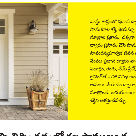
వాస్తు శాస్త్రంలో ప్రధాన 
సానుకూల శక్తి, శ్రేయస్సు 
సూత్రాల ప్రకారం, చక్కగా
ద్వారం ప్రసారం చేసే సాన
సామరస్యపూర్వక జీవన వా
మేము ప్రధాన ద్వారం వాస
పదార్థం, రంగు, నేమ్ ప్ల
లైటింగ్‌తో సహా వివిధ 
అమలు చేయడం ద్వారా, మీర
సూత్రాలకు అనుగుణంగా ఏ
శక్తిని ఆకర్షించవచ్చు.