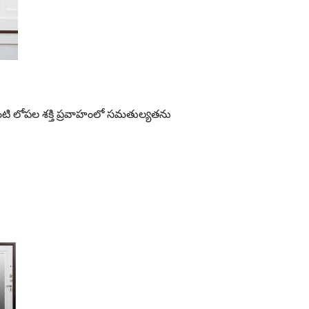
ంటి లోపల శక్తి ప్రవాహంలో సమతుల్యతను