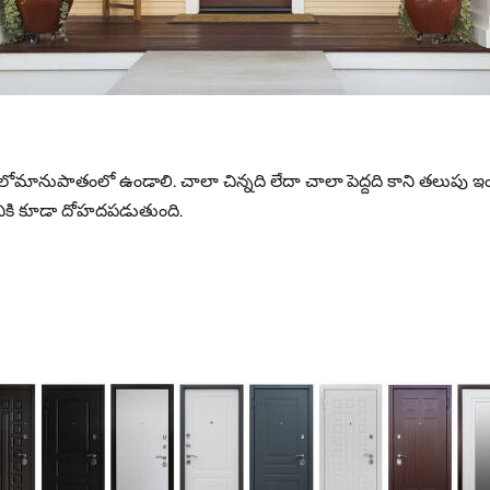
ోమానుపాతంలో ఉండాలి. చాలా చిన్నది లేదా చాలా పెద్దది కాని తలుపు ఇ
నికి కూడా దోహదపడుతుంది.