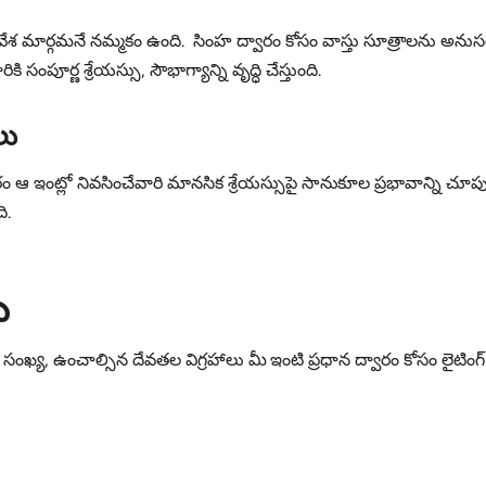
ే ప్రవేశ మార్గమనే నమ్మకం ఉంది. సింహ ద్వారం కోసం వాస్తు సూత్రాలను అను
పూర్ణ శ్రేయస్సు, సౌభాగ్యాన్ని వృద్ధి చేస్తుంది.
లు
ారం ఆ ఇంట్లో నివసించేవారి మానసిక శ్రేయస్సుపై సానుకూల ప్రభావాన్ని చ
ి.
ు
ెట్ల సంఖ్య, ఉంచాల్సిన దేవతల విగ్రహాలు మీ ఇంటి ప్రధాన ద్వారం కోసం లైటింగ్ వ