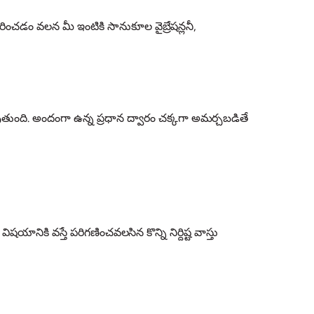
సరించడం వలన మీ ఇంటికి సానుకూల వైబ్రేషన్లనీ,
ూపుతుంది. అందంగా ఉన్న ప్రధాన ద్వారం చక్కగా అమర్చబడితే
ిషయానికి వస్తే పరిగణించవలసిన కొన్ని నిర్దిష్ట వాస్తు