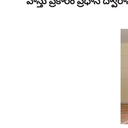
వాస్తు ప్రకారం ప్రధాన ద్వార