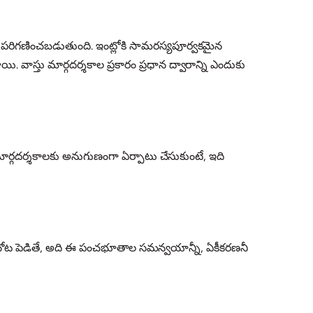
ంగా పరిగణించబడుతుంది. ఇంట్లోకి సామరస్యపూర్వకమైన
. వాస్తు మార్గదర్శకాల ప్రకారం ప్రధాన ద్వారాన్ని ఎందుకు
స్తు మార్గదర్శకాలకు అనుగుణంగా ఏర్పాటు చేసుకుంటే, ఇది
సిన చోట పెడితే, అది ఈ పంచభూతాల సమన్వయాన్నీ, ఏకీకరణనీ