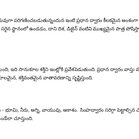
ారంభ బిందువుగా పరిగణించబడుతున్నందున ఇంటి ప్రధాన ద్వారం కీలకమైన అంశ
ైన స్థానంలో ఉండడం, దాని దిశ, డిజైన్ వంటివి ముఖ్యమైన పాత్ర పోషిస్తాయి
ేస్తుంది, ఇది సానుకూల శక్తిని ఇంట్లోకి ప్రవేశపెడుతుంది. ప్రధాన ద్వారం వా
కూలమైన, శక్తివంతమైన వాతావరణాన్ని సృష్టిస్తుంది.
ి - భూమి, నీరు, అగ్ని, వాయువు, ఆకాశం. సింహద్వారం సరిగ్గా పెట్టాల్
ండేలా చూస్తుంది.