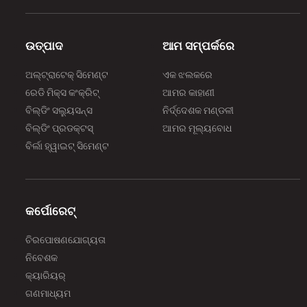
ଉତ୍ପାଦ
ଆମ ସମ୍ପର୍କରେ
ଅଲ୍‌‌ଟ୍ରାଟେକ୍ ସିମେଣ୍ଟ
ଏକ ଝଲକରେ
ରେଡି ମିକ୍ସ କଂକ୍ରିଟ୍
ଆମର କାହାଣୀ
ବିଲ୍‌‌ଡିଂ ସଲ୍ୟୁସନ୍ସ
ନିର୍ଦ୍ଦେଶକ ମଣ୍ଡଳୀ
ବିଲ୍‌‌ଡିଂ ପ୍ରଡକ୍ଟସ୍
ଆମର ମୂଲ୍ୟବୋଧ
ବିର୍ଲା ହ୍ୱାଇଟ୍ ସିମେଣ୍ଟ
କର୍ପୋରେଟ୍
ଚିରପୋଷଣଯୋଗ୍ୟତା
ନିବେଶକ
କ୍ୟାରିୟର୍
ଗଣମାଧ୍ୟମ