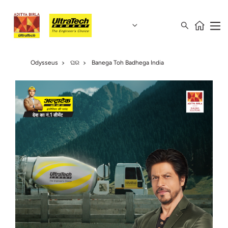
Odysseus
ଘର
Banega Toh Badhega India