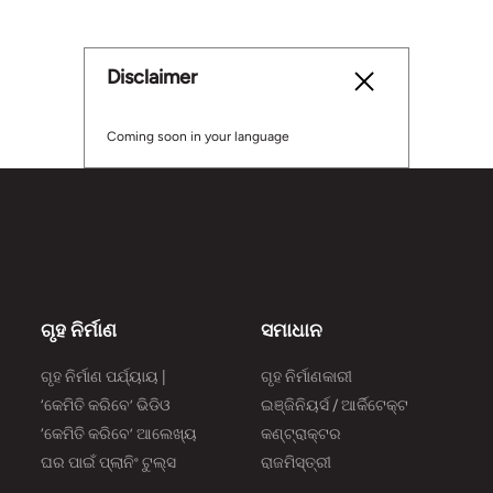
Disclaimer
Coming soon in your language
ଗୃହ ନିର୍ମାଣ
ସମାଧାନ
ଗୃହ ନିର୍ମାଣ ପର୍ଯ୍ୟାୟ |
ଗୃହ ନିର୍ମାଣକାରୀ
‘କେମିତି କରିବେ’ ଭିଡିଓ
ଇଞ୍ଜିନିୟର୍ସ / ଆର୍କିଟେକ୍ଟ
‘କେମିତି କରିବେ’ ଆଲେଖ୍ୟ
କଣ୍ଟ୍ରାକ୍ଟର
ଘର ପାଇଁ ପ୍ଲାନିଂ ଟୁଲ୍‌‌ସ
ରାଜମିସ୍ତ୍ରୀ