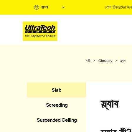
হোম বিল্ডারদের জন
বাংলা
হো
হো
বাড়ি
Glossary
স্ল্যাব
ত
বি
ব
Slab
ক
হো
স্ল্যাব
Screeding
Suspended Ceiling