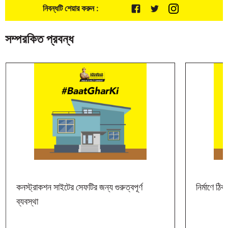
নিবন্ধটি শেয়ার করুন :
সম্পরকিত প্রবন্ধ
কনস্ট্রাকশন সাইটের সেফটির জন্য গুরুত্বপূর্ণ
নির্মাণে ঠিক
ব্যবস্থা