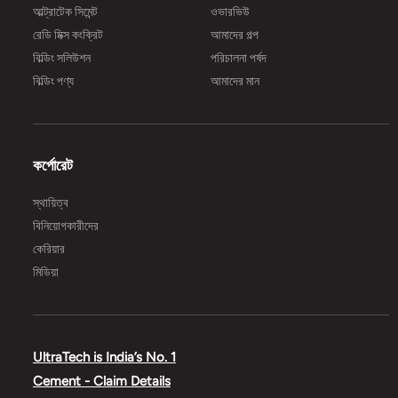
আল্ট্রাটেক সিমেন্ট
ওভারভিউ
রেডি মিক্স কংক্রিট
আমাদের গল্প
বিল্ডিং সলিউশন
পরিচালনা পর্ষদ
বিল্ডিং পণ্য
আমাদের মান
কর্পোরেট
স্থায়িত্ব
বিনিয়োগকারীদের
কেরিয়ার
মিডিয়া
UltraTech is India’s No. 1
Cement - Claim Details