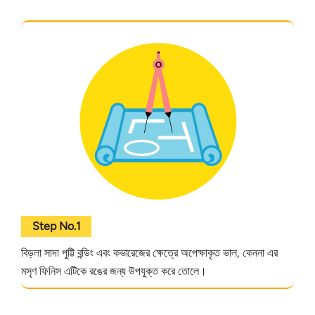
Step No.1
বিড়লা সাদা পুট্টি বন্ডিং এবং কভারেজের ক্ষেত্রে অপেক্ষাকৃত ভাল, কেননা এর
মসৃণ ফিনিস এটিকে রঙের জন্য উপযুক্ত করে তোলে।