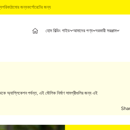
্য
পরিকাঠামোর জন্য
কর্পোরেটের জন্য
হোম বিল্ডিং গাইড
আমাদের পণ্য
দরকারী সরঞ্জাম
ম বিল্ডিং গাইড
পণ্য
আল্ট্রাটেক বিল্ডিং পণ্য
দরকারী সরঞ্জাম
ম বিল্ডিং পর্যায়
আল্ট্রাটেক সিমেন্ট
ওয়াটারপ্রুফিং সিস্টেম
খরচ ক্যালকুলেটর
থ্যমূলক ভিডিও
আল্ট্রাটেক ওয়েদার প্লাস
স্টাইল ইপোক্সি গ্রাউট
স্টোর লোকেটার
শেষজ্ঞ প্রবন্ধ
প্রস্তুত মিশ্রণ কংক্রিট
টাইল ও মার্বেল ফিটিং সিস্টেম
প্রোডাক্ট প্রেডিক্টর
াই সলিউশন
আল্ট্রাটেক বিল্ডিং সলিউশন
ইএমআই ক্যালকুলে
্যুইক গাইড
টাইল ক্যালকুলেটর
 থেকে অ্যাপ্লিকেশন পর্যন্ত, এই মৌলিক নির্মাণ সামগ্রীগুলির জন্য এই
ম বিল্ডিং বেসিকস
Shar