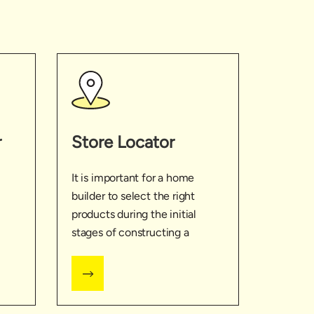
r
Store Locator
It is important for a home
builder to select the right
l
products during the initial
stages of constructing a
the
home. Use the Product
Predictor to see which
products will be needed
while building your home.