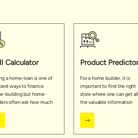
I Calculator
Product Predicto
ng a home-loan is one of
For a home builder, it is
best ways to finance
important to find the right
e-building but home-
store where one can get al
ders often ask how much
the valuable information
they’ll need to pay. With
about home building. Use 
EMI Calculator, you can
Store Locator feature and
an estimate that will help
visit our store for more
better plan your budget.
information on home