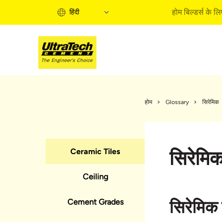
होम बिल्डर्स के लि
हिंदी
होम बिल्
होम बिल्‍ड
होम
Glossary
सिरेमिक 
इंफॉर्मे
एक्‍सपर्ट
बाइ सॉल्‍य
Ceramic Tiles
सिरेमिक
क्‍विक ग
होम बिल्‍ड
Ceiling
Cement Grades
सिरेमिक ट