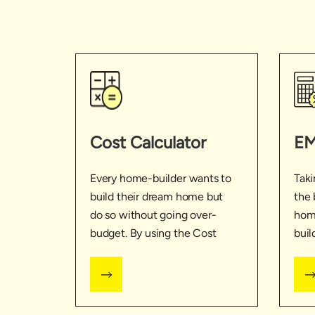
Cost Calculator
EM
Every home-builder wants to
Taki
build their dream home but
the 
do so without going over-
hom
budget. By using the Cost
buil
Calculator, you’ll get a better
EMI 
idea of where and how much
the 
you might end up spending.
get 
you 